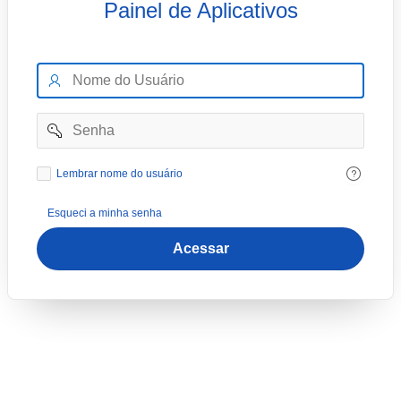
Painel de Aplicativos
Nome
do
Usuário
Senha
Lembrar
Lembrar nome do usuário
nome
do
Esqueci a minha senha
usuário
Acessar