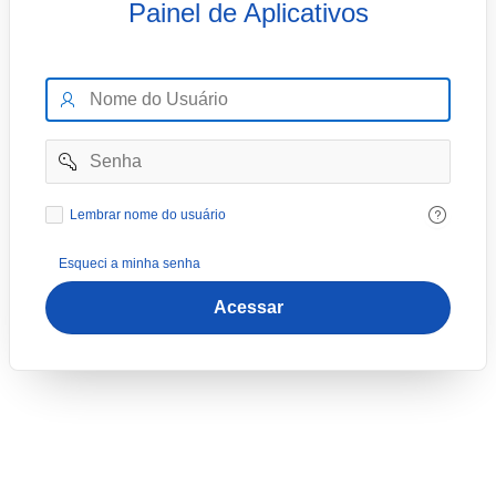
Painel de Aplicativos
Nome
do
Usuário
Senha
Lembrar
Lembrar nome do usuário
nome
do
Esqueci a minha senha
usuário
Acessar